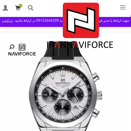
0
خانه
مردانه man
بند پلاستیکی
ساعت مچی مردانه نیوی فورس Naviforce NF
جهت ارتباط با مدیر فروش در نرم افزار بله به شماره 09122642339 در ارتباط باشید.
رد کردن
8080 S/W/B