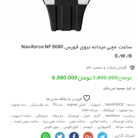
ساعت مچی مردانه نیوی فورس Naviforce NF 8080
S/W/B
گارانتی اصالت و سلامت کالا
قیمت اصلی: تومان7,890,000 بود.
قیمت فعلی: تومان6,980,000.
تومان
7,890,000
تومان
6,980,000
در انبار موجود نمی باشد
افزودن به علاقه مندی ها
دسته:
,
,
,
,
,
,
NAVIFORCE
اسپورت
اصلی orginal
بند PU
بند پلاستیکی
سه موتوره
,
,
سه موتوره
کرنوگراف
مردانه man
برچسب:
,
,
,
,
,
,
,
naviforce
آلارم
اصل
اورجینال
دو زمانه
دیجیتالی
ساعت اسپورت
,
,
,
,
,
ساعت اورجینال
ساعت لوکس
ساعت مچی
ساعت مچی زیبا
ساعت مچی عمده
,
,
,
,
ساعت مردانه
کامپیوتری
کرنومتر
ناوی فورس
نیوی فورس
اشتراک گذاری :