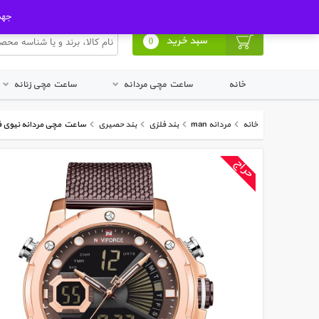
ورود به پنل کاربری
ثبت نام در سایت
جهت ا
سبد خرید
0
خانه
ساعت مچی مردانه
ساعت مچی زنانه
خانه
مردانه man
بند فلزی
بند حصیری
ساعت مچی مردانه نیوی فورس  9172 RG/CE/CE