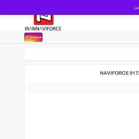
دن
تومان6,380,000.