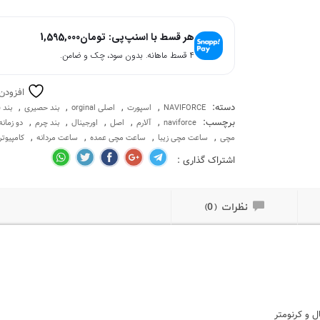
هر قسط با اسنپ‌پی:
تومان
1,595,000
۴ قسط ماهانه. بدون سود، چک و ضامن.
افزودن
دسته:
,
,
,
,
NAVIFORCE
اسپورت
اصلی orginal
بند حصیری
بند 
برچسب:
,
,
,
,
,
naviforce
آلارم
اصل
اورجینال
بند چرم
دو زمانه
,
,
,
,
مچی
ساعت مچی زیبا
ساعت مچی عمده
ساعت مردانه
کامپیوت
اشتراک گذاری :
نظرات (0)
ل و کرنومتر