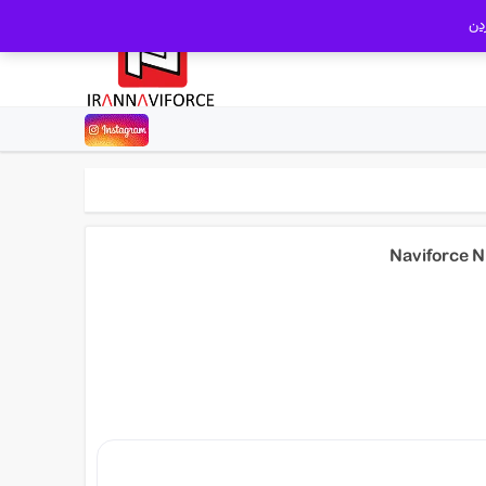
دن
تومان4,980,000.