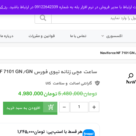
رتباط با مدیر فروش در نرم افزار بله به شماره 09122642339 در ارتباط باشید.
رد کر
اکسسوری
تماس با ما
قوانین و مقررات
درباره ما
ساعت مچی زنانه نیوی فورس Naviforce NF 7101 GN/GN
گارانتی اصالت و سلامت کالا
قیمت اصلی: تومان5,480,000 بود.
قیمت فعلی: 
تومان
5,480,000
تومان
4,980,000
_
ساعت مچی زنانه نیوی فورس Naviforce NF 7101 GN/GN عدد
+
افزودن به سبد خرید
هر قسط با اسنپ‌پی:
تومان
1,245,000