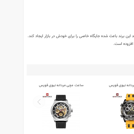
ست‏.‏ طراحی انحصاری و اختصاصی و جوان‌پسند این برند باعث شده جایگاه خاصی را برای خودش در بازار ایجاد کند‏.‏
افزوده است‏.
دانه نیوی فورس
ساعت مچی مردانه نیوی فورس
E/B
NAVIFORCE 9167
NAVIFORC
تومان
0,000