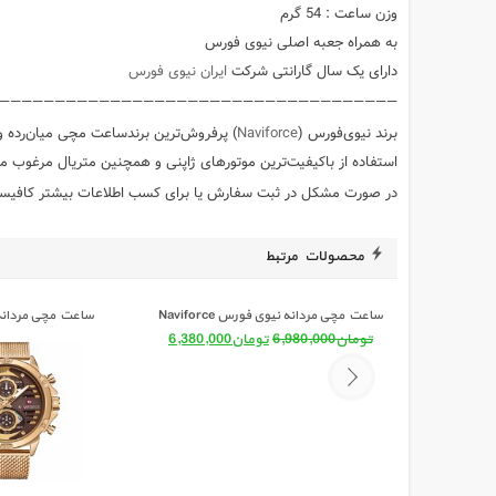
وزن ساعت : 54 گرم
به همراه جعبه اصلی نیوی فورس
دارای یک سال گارانتی شرکت
ایران نیوی فورس
———————————————————————————————————–
برند نیوی‌فورس ‏(‏
Naviforce
استفاده از با‌کیفیت‌ترین موتور‌های ژاپنی و همچنین متریال مرغوب م
در صورت مشکل در ثبت سفارش یا برای کسب اطلاعات بیشتر کافیست با شماره تماس 0770674
محصولات مرتبط
ساعت مچی مردانه نیوی فورس Naviforce
ساعت مچی مردانه
9110 s RG/RG/RG
NF 9232 S/B/S
قیمت اصلی: تومان6,980,000 بود.
قیمت فعلی: تومان6,380,000.
تومان
6,980,000
تومان
6,380,000