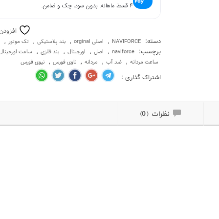
۴ قسط ماهانه. بدون سود، چک و ضامن.
افزودن
دسته:
,
,
,
,
NAVIFORCE
اصلی orginal
بند پلاستیکی
تک موتور
برچسب:
,
,
,
,
naviforce
اصل
اورجینال
بند فلزی
ساعت اورجینال
,
,
,
,
ساعت مردانه
ضد آب
مردانه
ناوی فورس
نیوی فورس
اشتراک گذاری :
نظرات (0)