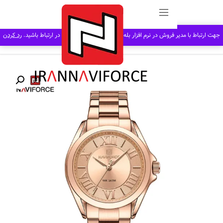
بند فلزی
ساعت مچی زنانه نیوی فورس Naviforce NF 5037
رم افزار بله به شماره 09122642339 در ارتباط باشید.
رد کردن