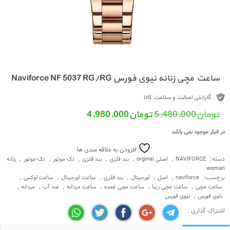
وی فورس Naviforce NF 5037 RG/RG
لت و سلامت کالا
قیمت اصلی: تومان5,480,000 بود.
قیمت فعلی: تومان4,980,000.
5,480,
تومان
4,980,000
باشد
افزودن به علاقه مندی ها
,
,
,
,
,
,
NA
اصلی orginal
بند فلزی
بند فلزی
تک موتور
تک-موتور
زنانه
,
,
,
,
,
,
na
اصل
اورجینال
بند فلزی
ساعت اورجینال
ساعت لوکس
,
,
,
,
,
عت مچی زیبا
ساعت مچی عمده
ساعت مردانه
ضد آب
مردانه
ی فورس