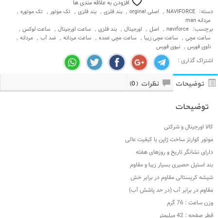
افزودن به علاقه مندی ها
دسته:
,
,
,
,
,
,
NAVIFORCE
اصلی orginal
بند فلزی
بند فلزی
تک موتور
تک موتوره
مردانه man
برچسب:
,
,
,
,
,
,
naviforce
اصل
اورجینال
بند فلزی
ساعت اورجینال
ساعت لوکس
,
,
,
,
,
,
ساعت مچی
ساعت مچی زیبا
ساعت مچی عمده
ساعت مردانه
ضد آب
مردانه
,
ناوی فورس
نیوی فورس
اشتراک گذاری :
توضیحات
نظرات (0)
توضیحات
کالا اورجینال و شرکتی
موتور کوارتز ساخت ژاپن با کیفیت عالی
دارای نشانگر تاریخ و روزهای هفته
بند استیل حصیری بسیار زیبا و مقاوم
شیشه کریستالی مقاوم در برابر خش
مقاوم در برابر آب (در حد پاشش آب)
وزن ساعت : 76 گرم
قطر صفحه : 42 میلیمتر