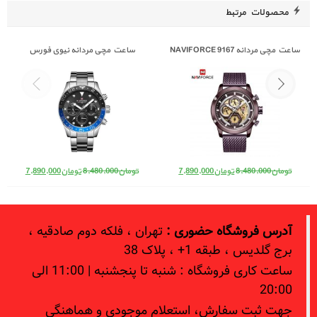
محصولات مرتبط
ساعت مچی مردانه NAVIFORCE 9167
ساعت مچی مردانه نیوی فورس
Naviforce NF 9147 S/B/BE
قیمت اصلی: تومان8,480,000 بود.
قیمت فعلی: تومان7,890,000.
قیمت اصلی: تومان8,480,000 بود.
قیمت فعلی: 
تومان
8,480,000
تومان
7,890,000
تومان
8,480,000
تومان
7,890,000
آدرس فروشگاه حضوری :
تهران ، فلکه دوم صادقیه ،
برج گلدیس ، طبقه 1+ ، پلاک 38
ساعت کاری فروشگاه : شنبه تا پنجشنبه | 11:00 الی
20:00
جهت ثبت سفارش، استعلام موجودی و هماهنگی