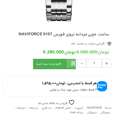
ساعت مچی مردانه نیوی فورس NAVIFORCE 9197
گارانتی اصالت و سلامت کالا
قیمت اصلی: تومان6,980,000 بود.
قیمت فعلی: تومان6,380,000.
تومان
6,980,000
تومان
6,380,000
_
ساعت مچی مردانه نیوی فورس NAVIFORCE 9197 عدد
+
افزودن به سبد خرید
هر قسط با اسنپ‌پی:
تومان
1,595,000
۴ قسط ماهانه. بدون سود، چک و ضامن.
افزودن به علاقه مندی ها
دسته:
,
,
,
,
,
,
NAVIFORCE
اسپورت
اصلی orginal
بند فلزی
دو زمانه
دو-زمانه
,
,
دیجیتالی
دیجیتالی
مردانه man