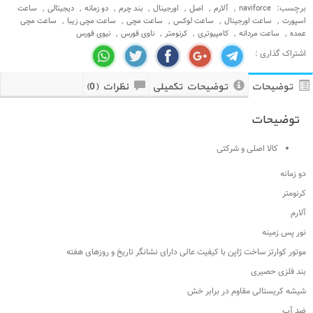
برچسب:
,
,
,
,
,
,
,
naviforce
آلارم
اصل
اورجینال
بند چرم
دو زمانه
دیجیتالی
ساعت
,
,
,
,
,
اسپورت
ساعت اورجینال
ساعت لوکس
ساعت مچی
ساعت مچی زیبا
ساعت مچی
,
,
,
,
,
عمده
ساعت مردانه
کامپیوتری
کرنومتر
ناوی فورس
نیوی فورس
اشتراک گذاری :
توضیحات
توضیحات تکمیلی
نظرات (0)
توضیحات
کالا اصلی و شرکتی
دو زمانه
کرنومتر
آلارم
نور پس زمینه
موتور کوارتز ساخت ژاپن با کیفیت عالی دارای نشانگر تاریخ و روزهای هفته
بند فلزی حصیری
شیشه کریستالی مقاوم در برابر خش
ضد آب