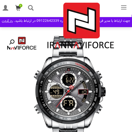
0
خانه
مردانه man
بند فلزی
ساعت مچی مردانه نیوی فورس NAVIFORCE 9197
جهت ارتباط با مدیر فروش در نرم افزار بله به شماره 09122642339 در ارتباط باشید.
رد کردن