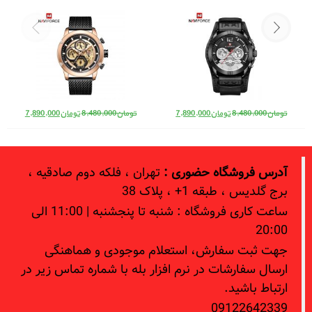
NAVIFORCE 9162
قیمت اصلی: تومان8,480,000 بود.
قیمت فعلی: تومان7,890,000.
قیمت اصلی: تومان8,480,000 بود.
قیمت فعلی: 
تومان
8,480,000
تومان
7,890,000
تومان
8,480,000
تومان
7,890,000
آدرس فروشگاه حضوری :
تهران ، فلکه دوم صادقیه ،
برج گلدیس ، طبقه 1+ ، پلاک 38
ساعت کاری فروشگاه : شنبه تا پنجشنبه | 11:00 الی
20:00
جهت ثبت سفارش، استعلام موجودی و هماهنگی
ارسال سفارشات در نرم افزار بله با شماره تماس زیر در
ارتباط باشید.
09122642339