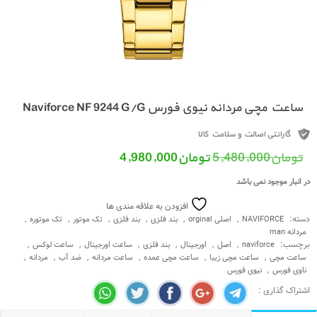
ساعت مچی مردانه نیوی فورس Naviforce NF 9244 G/G
گارانتی اصالت و سلامت کالا
قیمت اصلی: تومان5,480,000 بود.
قیمت فعلی: تومان4,980,000.
تومان
5,480,000
تومان
4,980,000
در انبار موجود نمی باشد
افزودن به علاقه مندی ها
دسته:
,
,
,
,
,
,
NAVIFORCE
اصلی orginal
بند فلزی
بند فلزی
تک موتور
تک موتوره
مردانه man
برچسب:
,
,
,
,
,
,
naviforce
اصل
اورجینال
بند فلزی
ساعت اورجینال
ساعت لوکس
,
,
,
,
,
,
ساعت مچی
ساعت مچی زیبا
ساعت مچی عمده
ساعت مردانه
ضد آب
مردانه
,
ناوی فورس
نیوی فورس
اشتراک گذاری :