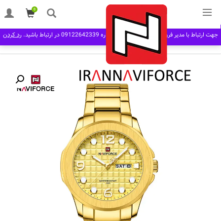
0
خانه
مردانه man
بند فلزی
ساعت مچی مردانه نیوی فورس Naviforce NF 9244
جهت ارتباط با مدیر فروش در نرم افزار بله به شماره 09122642339 در ارتباط باشید.
رد کردن
G/G