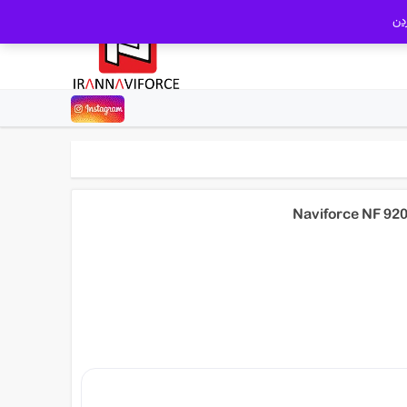
دن
تومان4,980,000.