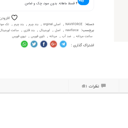
۴ قسط ماهانه. بدون سود، چک و ضامن.
افزودن
دسته:
,
,
,
,
NAVIFORCE
اصلی orginal
بند چرم
بند چرم
تک موتو
برچسب:
,
,
,
,
naviforce
اصل
اورجینال
بند فلزی
ساعت اورجینال
,
,
,
,
ساعت مردانه
ضد آب
مردانه
ناوی فورس
نیوی فورس
اشتراک گذاری :
نظرات (0)