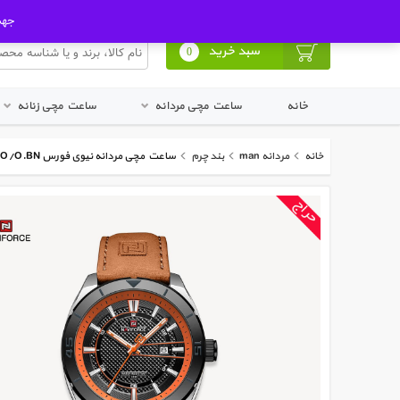
ورود به پنل کاربری
ثبت نام در سایت
جهت ا
سبد خرید
0
خانه
ساعت مچی مردانه
ساعت مچی زنانه
خانه
مردانه man
بند چرم
ساعت مچی مردانه نیوی فورس Naviforce NF 9209 S/O/O.BN