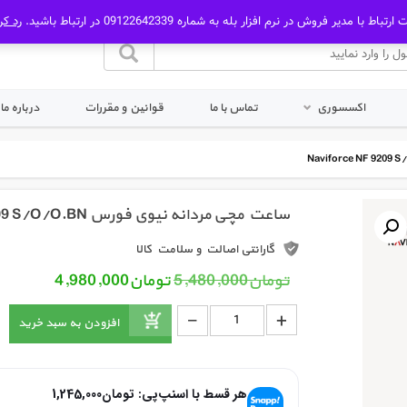
رتباط با مدیر فروش در نرم افزار بله به شماره 09122642339 در ارتباط باشید.
رد کر
اکسسوری
تماس با ما
قوانین و مقررات
درباره ما
ساعت مچی مردانه نیوی فورس Naviforce NF 9209 S/O/O.BN
گارانتی اصالت و سلامت کالا
قیمت اصلی: تومان5,480,000 بود.
قیمت فعلی: 
تومان
5,480,000
تومان
4,980,000
_
ساعت مچی مردانه نیوی فورس Naviforce NF 9209 S/O/O.BN عدد
+
افزودن به سبد خرید
هر قسط با اسنپ‌پی:
تومان
1,245,000