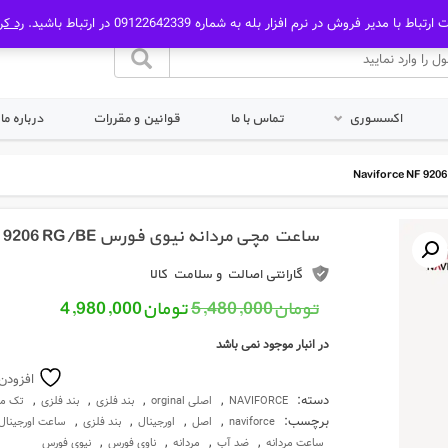
رتباط با مدیر فروش در نرم افزار بله به شماره 09122642339 در ارتباط باشید.
رد کر
اکسسوری
تماس با ما
قوانین و مقررات
درباره ما
ساعت مچی مردانه نیوی فورس Naviforce NF 9206 RG/BE
گارانتی اصالت و سلامت کالا
قیمت اصلی: تومان5,480,000 بود.
قیمت فعلی: 
تومان
5,480,000
تومان
4,980,000
در انبار موجود نمی باشد
افزودن
دسته:
,
,
,
,
NAVIFORCE
اصلی orginal
بند فلزی
بند فلزی
تک مو
برچسب:
,
,
,
,
naviforce
اصل
اورجینال
بند فلزی
ساعت اورجینال
,
,
,
,
ساعت مردانه
ضد آب
مردانه
ناوی فورس
نیوی فورس