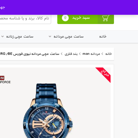
ورود به پنل کاربری
ثبت نام در سایت
جهت ا
سبد خرید
0
خانه
ساعت مچی مردانه
ساعت مچی زنانه
خانه
مردانه man
بند فلزی
ساعت مچی مردانه نیوی فورس Naviforce NF 9206 RG/BE