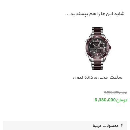
شاید این‌ها را هم بپسندید…
ساعت مچی مردانه نیوی
فورس NAVIFORCE 9171
قیمت اصلی: تومان6,980,000 بود.
تومان
6,980,000
تومان
6,380,000
قیمت فعلی: تومان6,380,000.
محصولات مرتبط