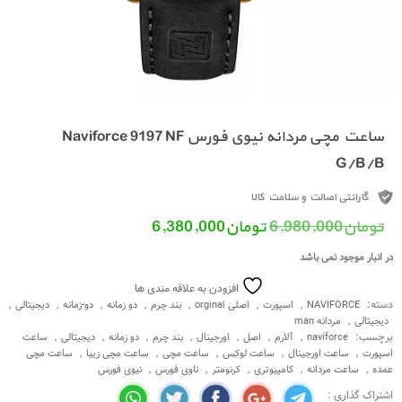
ساعت مچی مردانه نیوی فورس Naviforce 9197 NF
G/B/B
گارانتی اصالت و سلامت کالا
قیمت اصلی: تومان6,980,000 بود.
قیمت فعلی: تومان6,380,000.
تومان
6,980,000
تومان
6,380,000
در انبار موجود نمی باشد
افزودن به علاقه مندی ها
دسته:
,
,
,
,
,
,
,
NAVIFORCE
اسپورت
اصلی orginal
بند چرم
دو زمانه
دو-زمانه
دیجیتالی
,
دیجیتالی
مردانه man
برچسب:
,
,
,
,
,
,
,
naviforce
آلارم
اصل
اورجینال
بند چرم
دو زمانه
دیجیتالی
ساعت
,
,
,
,
,
اسپورت
ساعت اورجینال
ساعت لوکس
ساعت مچی
ساعت مچی زیبا
ساعت مچی
,
,
,
,
,
عمده
ساعت مردانه
کامپیوتری
کرنومتر
ناوی فورس
نیوی فورس
اشتراک گذاری :