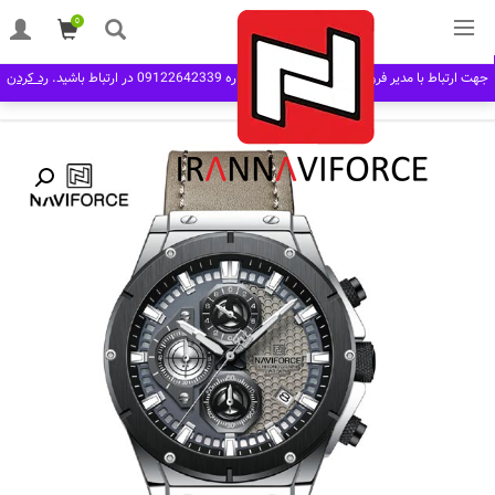
0
خانه
مردانه man
بند چرم
ساعت مچی مردانه نیوی فورس Naviforce NF 8027
جهت ارتباط با مدیر فروش در نرم افزار بله به شماره 09122642339 در ارتباط باشید.
رد کردن
S/GY/GY