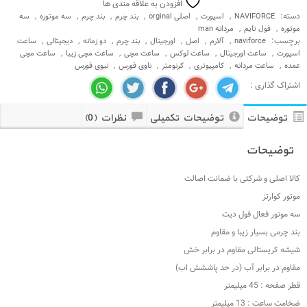
افزودن به علاقه مندی ها
دسته:
,
,
,
,
,
,
NAVIFORCE
اسپورت
اصلی orginal
بند چرم
بند چرم
سه موتوره
سه
,
,
موتوره
فول تایم
مردانه man
برچسب:
,
,
,
,
,
,
,
naviforce
آلارم
اصل
اورجینال
بند چرم
دو زمانه
دیجیتالی
ساعت
,
,
,
,
,
اسپورت
ساعت اورجینال
ساعت لوکس
ساعت مچی
ساعت مچی زیبا
ساعت مچی
,
,
,
,
,
عمده
ساعت مردانه
کامپیوتری
کرنومتر
ناوی فورس
نیوی فورس
اشتراک گذاری :
توضیحات
توضیحات تکمیلی
نظرات (0)
توضیحات
کالا اصلی و شرکتی با ضمانت اصالت
موتور کوارتز
سه موتور فعال فول دیت
بند چرمی بسیار زیبا و مقاوم
شیشه کریستالی مقاوم در برابر خش
مقاوم در برابر آب (در حد پاششش اب)
قطر صفحه : 45 میلیمتر
ضخامت ساعت : 13 میلیمتر