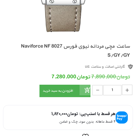
ساعت مچی مردانه نیوی فورس Naviforce NF 8027
S/GY/GY
گارانتی اصالت و سلامت کالا
قیمت اصلی: تومان7,890,000 بود.
قیمت فعلی: تومان7,280,000.
تومان
7,890,000
تومان
7,280,000
_
ساعت مچی مردانه نیوی فورس Naviforce NF 8027 S/GY/GY عدد
+
افزودن به سبد خرید
هر قسط با اسنپ‌پی:
تومان
1,820,000
۴ قسط ماهانه. بدون سود، چک و ضامن.