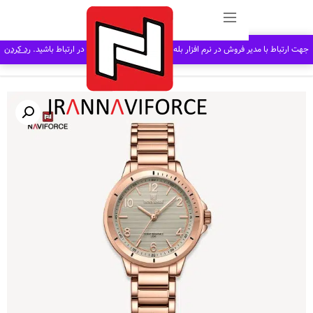
بند فلزی
ساعت مچی زنانه نیوی فورس Naviforce NF 5021
رم افزار بله به شماره 09122642339 در ارتباط باشید.
رد کردن