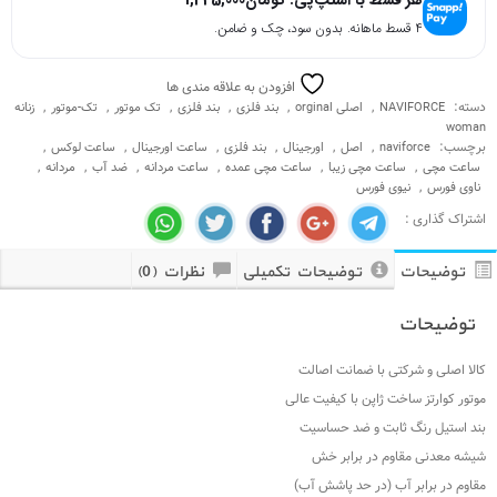
افزودن به علاقه مندی ها
,
,
,
,
,
,
NA
اصلی orginal
بند فلزی
بند فلزی
تک موتور
تک-موتور
زنانه
,
,
,
,
,
,
na
اصل
اورجینال
بند فلزی
ساعت اورجینال
ساعت لوکس
,
,
,
,
,
عت مچی زیبا
ساعت مچی عمده
ساعت مردانه
ضد آب
مردانه
ی فورس
توضیحات تکمیلی
نظرات (0)
ی با ضمانت اصالت
 ژاپن با کیفیت عالی
ابت و ضد حساسیت
م در برابر خش
ب (در حد پاشش آب)