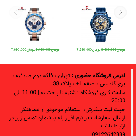
9147 RG/BE/B
Naviforce NF 9147 S/RG/BE
تومان
,480,000
قیمت اصلی: تومان8,480,000 بود.
قیمت فعلی: تومان7,890,000.
قیمت اصلی: تومان8,480,000 بود.
قیمت فعلی: تومان7,890,000.
8,48
تومان
7,890,000
تومان
8,480,000
تومان
7,890,000
وشگاه حضوری :
تهران ، فلکه دوم صادقیه ،
طبقه 1+ ، پلاک 38
ساعت کاری فروشگاه : شنبه تا پنجشنبه | 11:00 الی
 سفارش، استعلام موجودی و هماهنگی
ارشات در نرم افزار بله با شماره تماس زیر در
شید.
09122