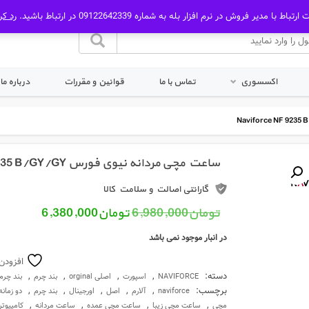
رتباط با مدیر فروش در نرم افزار بله به شماره 09122642339 در ارتباط باشید.
رد کر
اکسسوری
تماس با ما
قوانین و مقررات
درباره ما
ساعت مچی مردانه نیوی فورس Naviforce NF 9235 B/GY/GY
گارانتی اصالت و سلامت کالا
قیمت اصلی: تومان6,980,000 بود.
قیمت فعلی: 
تومان
6,980,000
تومان
6,380,000
در انبار موجود نمی باشد
افزودن
دسته:
,
,
,
,
NAVIFORCE
اسپورت
اصلی orginal
بند چرم
بند چرم
برچسب:
,
,
,
,
,
naviforce
آلارم
اصل
اورجینال
بند چرم
دو زمانه
,
,
,
,
مچی
ساعت مچی زیبا
ساعت مچی عمده
ساعت مردانه
کامپیوت