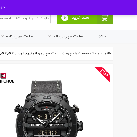
ورود به پنل کاربری
ثبت نام در سایت
جهت ا
سبد خرید
0
خانه
ساعت مچی مردانه
ساعت مچی زنانه
خانه
مردانه man
بند چرم
ساعت مچی مردانه نیوی فورس Naviforce NF 9235 B/GY/GY