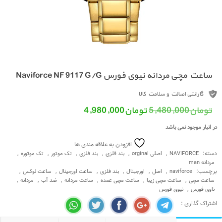
ساعت مچی مردانه نیوی فورس Naviforce NF 9117 G/G
گارانتی اصالت و سلامت کالا
قیمت اصلی: تومان5,480,000 بود.
قیمت فعلی: تومان4,980,000.
تومان
5,480,000
تومان
4,980,000
در انبار موجود نمی باشد
افزودن به علاقه مندی ها
دسته:
,
,
,
,
,
,
NAVIFORCE
اصلی orginal
بند فلزی
بند فلزی
تک موتور
تک موتوره
مردانه man
برچسب:
,
,
,
,
,
,
naviforce
اصل
اورجینال
بند فلزی
ساعت اورجینال
ساعت لوکس
,
,
,
,
,
,
ساعت مچی
ساعت مچی زیبا
ساعت مچی عمده
ساعت مردانه
ضد آب
مردانه
,
ناوی فورس
نیوی فورس
اشتراک گذاری :