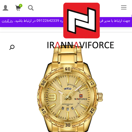
0
خانه
مردانه man
بند فلزی
ساعت مچی مردانه نیوی فورس Naviforce NF 9117
جهت ارتباط با مدیر فروش در نرم افزار بله به شماره 09122642339 در ارتباط باشید.
رد کردن
G/G