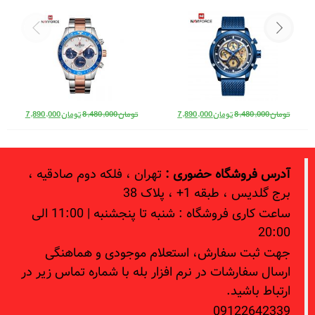
Naviforce NF 9147 S/RG/BE
قیمت اصلی: تومان8,480,000 بود.
قیمت فعلی: تومان7,890,000.
قیمت اصلی: تومان8,480,000 بود.
قیمت فعلی: 
تومان
8,480,000
تومان
7,890,000
تومان
8,480,000
تومان
7,890,000
آدرس فروشگاه حضوری :
تهران ، فلکه دوم صادقیه ،
برج گلدیس ، طبقه 1+ ، پلاک 38
ساعت کاری فروشگاه : شنبه تا پنجشنبه | 11:00 الی
20:00
جهت ثبت سفارش، استعلام موجودی و هماهنگی
ارسال سفارشات در نرم افزار بله با شماره تماس زیر در
ارتباط باشید.
09122642339