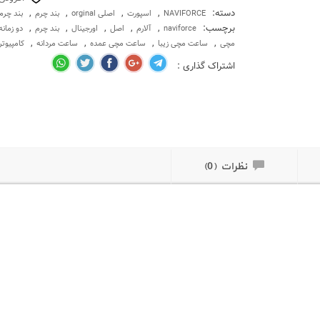
دسته:
,
,
,
,
NAVIFORCE
اسپورت
اصلی orginal
بند چرم
بند چرم
برچسب:
,
,
,
,
,
naviforce
آلارم
اصل
اورجینال
بند چرم
دو زمانه
,
,
,
,
مچی
ساعت مچی زیبا
ساعت مچی عمده
ساعت مردانه
کامپیوت
اشتراک گذاری :
نظرات (0)