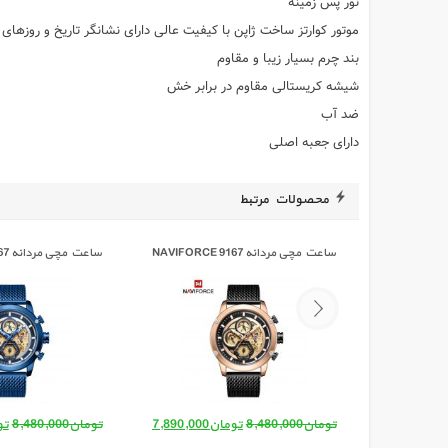
نور پس زمینه
موتور کوارتز ساخت ژاپن با کیفیت عالی دارای نشانگر تاریخ و روزهای
بند چرم بسیار زیبا و مقاوم
شیشه کریستالی مقاوم در برابر خش
ضد آب
دارای جعبه اصلی
محصولات مرتبط
ساعت مچی مردانه NAVIFORCE 9167
ساعت مچی مردانه NAVIFORCE 9167
قیمت اصلی: تومان8,480,000 بود.
قیمت فعلی: تومان7,890,000.
قیم
تومان
8,480,000
تومان
7,890,000
تومان
8,480,000
تو