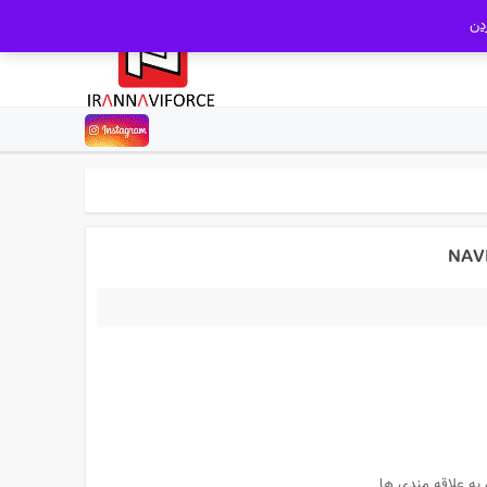
دن
تومان6,380,000.
 به علاقه مندی ها