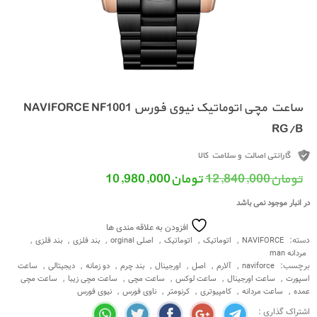
ساعت مچی اتوماتیک نیوی فورس NAVIFORCE NF1001
RG/B
گارانتی اصالت و سلامت کالا
قیمت اصلی: تومان12,840,000 بود.
قیمت فعلی: تومان10,980,000.
تومان
12,840,000
تومان
10,980,000
در انبار موجود نمی باشد
افزودن به علاقه مندی ها
دسته:
,
,
,
,
,
,
NAVIFORCE
اتوماتیک
اتوماتیک
اصلی orginal
بند فلزی
بند فلزی
مردانه man
برچسب:
,
,
,
,
,
,
,
naviforce
آلارم
اصل
اورجینال
بند چرم
دو زمانه
دیجیتالی
ساعت
,
,
,
,
,
اسپورت
ساعت اورجینال
ساعت لوکس
ساعت مچی
ساعت مچی زیبا
ساعت مچی
,
,
,
,
,
عمده
ساعت مردانه
کامپیوتری
کرنومتر
ناوی فورس
نیوی فورس
اشتراک گذاری :